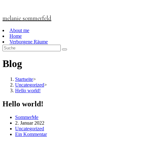
Zum
Inhalt
springen
melanie sommerfeld
About me
Home
Verborgene Räume
Blog
Startseite
>
Uncategorized
>
Hello world!
Hello world!
Beitrags-
SommerMe
Autor:
Beitrag
2. Januar 2022
veröffentlicht:
Beitrags-
Uncategorized
Kategorie:
Beitrags-
Ein Kommentar
Kommentare: